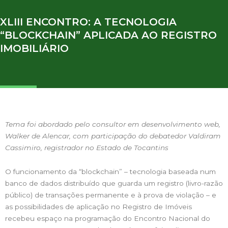
XLIII ENCONTRO: A TECNOLOGIA
“BLOCKCHAIN” APLICADA AO REGISTRO
IMOBILIÁRIO
Tema foi abordado pelo consultor em desenvolvimento web,
Walker de Alencar, com participação do debatedor Valdiram
Cassimiro, registrador no Estado de Tocantins
O funcionamento da “blockchain” – tecnologia baseada num
banco de dados distribuído que guarda um registro (livro-razão
público) de transações permanente e à prova de violação – e
as possibilidades de aplicação no Registro de Imóveis
recebeu espaço na programação do Encontro Nacional do