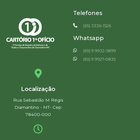
Telefones
(65) 3336-1526
Whatsapp
(65) 9 9932-5899
(65) 9 9927-0835
Localização
Rua Sebastião M Régis
Diamantino - MT- Cep:
78400-000