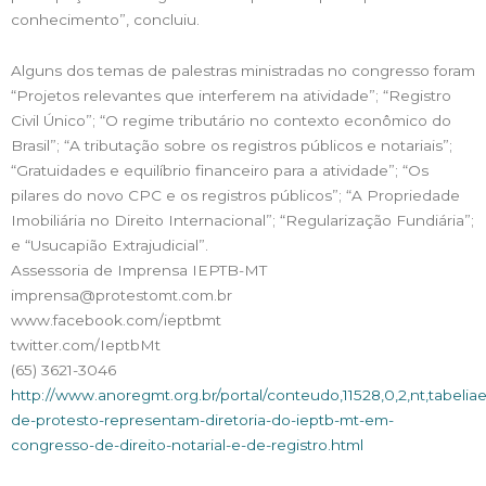
conhecimento”, concluiu.
Alguns dos temas de palestras ministradas no congresso foram
“Projetos relevantes que interferem na atividade”; “Registro
Civil Único”; “O regime tributário no contexto econômico do
Brasil”; “A tributação sobre os registros públicos e notariais”;
“Gratuidades e equilíbrio financeiro para a atividade”; “Os
pilares do novo CPC e os registros públicos”; “A Propriedade
Imobiliária no Direito Internacional”; “Regularização Fundiária”;
e “Usucapião Extrajudicial”.
Assessoria de Imprensa IEPTB-MT
imprensa@protestomt.com.br
www.facebook.com/ieptbmt
twitter.com/IeptbMt
(65) 3621-3046
http://www.anoregmt.org.br/portal/conteudo,11528,0,2,nt,tabeliae
de-protesto-representam-diretoria-do-ieptb-mt-em-
congresso-de-direito-notarial-e-de-registro.html