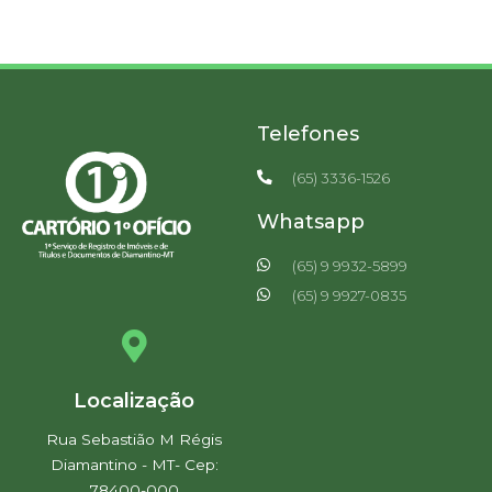
Telefones
(65) 3336-1526
Whatsapp
(65) 9 9932-5899
(65) 9 9927-0835
Localização
Rua Sebastião M Régis
Diamantino - MT- Cep:
78400-000