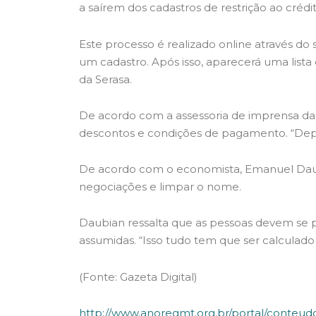
a saírem dos cadastros de restrição ao créd
Este processo é realizado online através do
um cadastro. Após isso, aparecerá uma list
da Serasa.
De acordo com a assessoria de imprensa da
descontos e condições de pagamento. “Depe
De acordo com o economista, Emanuel Daub
negociações e limpar o nome.
Daubian ressalta que as pessoas devem se pre
assumidas. “Isso tudo tem que ser calculado 
(Fonte: Gazeta Digital)
http://www.anoregmt.org.br/portal/conteudo,