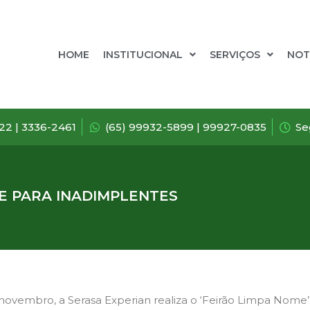
HOME
INSTITUCIONAL
SERVIÇOS
NOT
722 | 3336-2461
(65) 99932-5899 | 99927-0835
Se
NE PARA INADIMPLENTES
 de novembro, a Serasa Experian realiza o ‘Feirão Limpa Nom