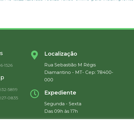
s
Localização
Rua Sebastião M Régis
36-1526
Diamantino - MT- Cep: 78400-
pp
000
9932-5899
Expediente
9927-0835
Segunda - Sexta
Das 09h às 17h