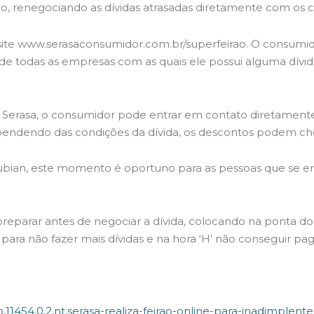
ito, renegociando as dívidas atrasadas diretamente com os 
 site www.serasaconsumidor.com.br/superfeirao. O consumid
a de todas as empresas com as quais ele possui alguma dív
 Serasa, o consumidor pode entrar em contato diretament
ndendo das condições da dívida, os descontos podem cheg
ian, este momento é oportuno para as pessoas que se en
parar antes de negociar a dívida, colocando na ponta do lá
para não fazer mais dívidas e na hora ‘H’ não conseguir pag
11454,0,2,nt,serasa-realiza-feirao-online-para-inadimplente