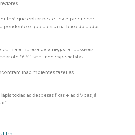
credores.
or terá que entrar neste link e preencher
ida pendente e que consta na base de dados
e com a empresa para negociar possíveis
ar até 95%”, segundo especialistas.
contram inadimplentes fazer as
pis todas as despesas fixas e as dívidas já
ar”.
s.html