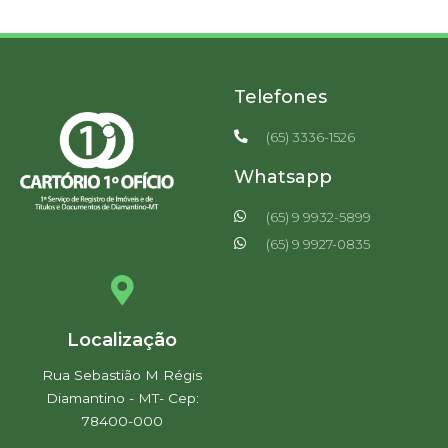
Telefones
(65) 3336-1526
Whatsapp
(65) 9 9932-5899
(65) 9 9927-0835
Localização
Rua Sebastião M Régis
Diamantino - MT- Cep:
78400-000