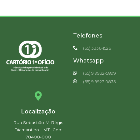
Telefones
(65) 3336-1526
Whatsapp
(65) 9 9932-5899
(65) 9 9927-0835
Localização
Rua Sebastião M Régis
Diamantino - MT- Cep:
78400-000