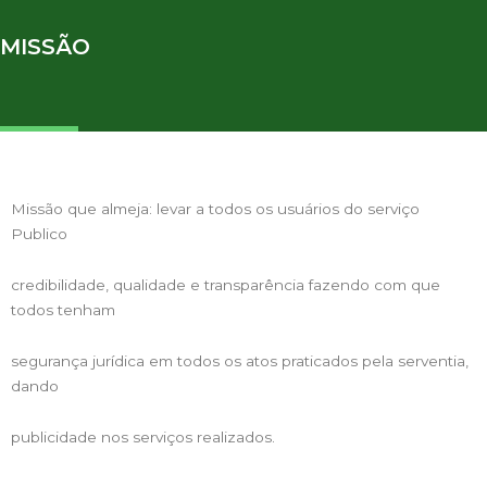
MISSÃO
Missão que almeja: levar a todos os usuários do serviço
Publico
credibilidade, qualidade e transparência fazendo com que
todos tenham
segurança jurídica em todos os atos praticados pela serventia,
dando
publicidade nos serviços realizados.