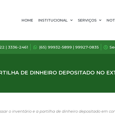
HOME
INSTITUCIONAL
SERVIÇOS
NOT
722 | 3336-2461
(65) 99932-5899 | 99927-0835
Se
ARTILHA DE DINHEIRO DEPOSITADO NO EX
ssar o inventário e a partilha de dinheiro depositado em con