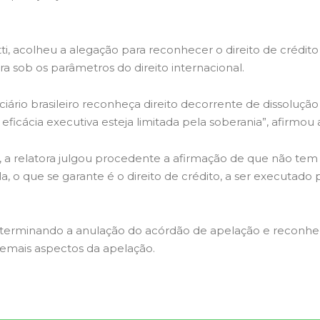
lotti, acolheu a alegação para reconhecer o direito de cré
a sob os parâmetros do direito internacional.
ciário brasileiro reconheça direito decorrente de dissoluçã
eficácia executiva esteja limitada pela soberania”, afirmou 
a relatora julgou procedente a afirmação de que não tem r
la, o que se garante é o direito de crédito, a ser executad
eterminando a anulação do acórdão de apelação e reconh
demais aspectos da apelação.