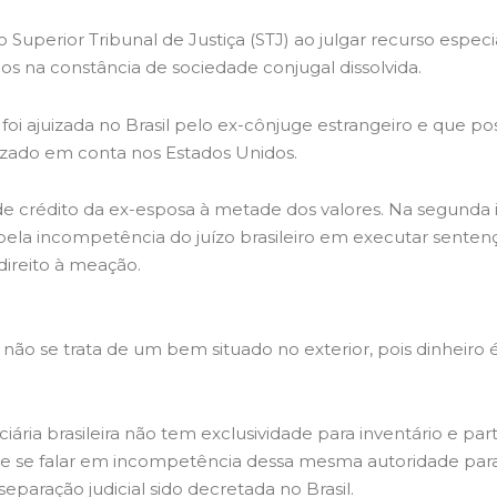
Superior Tribunal de Justiça (STJ) ao julgar recurso espec
dos na constância de sociedade conjugal dissolvida.
 foi ajuizada no Brasil pelo ex-cônjuge estrangeiro e que 
izado em conta nos Estados Unidos.
de crédito da ex-esposa à metade dos valores. Na segunda in
ela incompetência do juízo brasileiro em executar sentenç
 direito à meação.
não se trata de um bem situado no exterior, pois dinheiro
ria brasileira não tem exclusividade para inventário e part
que se falar em incompetência dessa mesma autoridade para
eparação judicial sido decretada no Brasil.