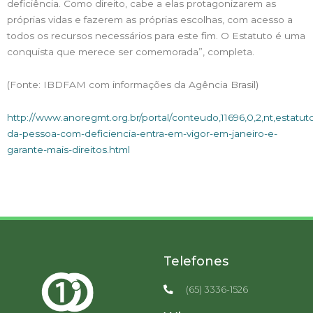
deficiência. Como direito, cabe a elas protagonizarem as
próprias vidas e fazerem as próprias escolhas, com acesso a
todos os recursos necessários para este fim. O Estatuto é uma
conquista que merece ser comemorada”, completa.
(Fonte: IBDFAM com informações da Agência Brasil)
http://www.anoregmt.org.br/portal/conteudo,11696,0,2,nt,estatut
da-pessoa-com-deficiencia-entra-em-vigor-em-janeiro-e-
garante-mais-direitos.html
Telefones
(65) 3336-1526