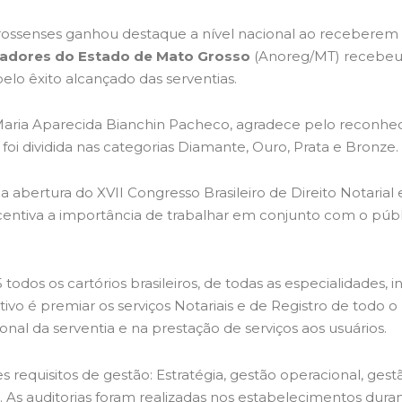
ossenses ganhou destaque a nível nacional ao receberem
radores do Estado de Mato Grosso
(Anoreg/MT) recebeu 
elo êxito alcançado das serventias.
 Maria Aparecida Bianchin Pacheco, agradece pelo reconh
foi dividida nas categorias Diamante, Ouro, Prata e Bronze.
a abertura do XVII Congresso Brasileiro de Direito Notarial
incentiva a importância de trabalhar em conjunto com o públ
 todos os cartórios brasileiros, de todas as especialidade
etivo é premiar os serviços Notariais e de Registro de todo 
nal da serventia e na prestação de serviços aos usuários.
es requisitos de gestão: Estratégia, gestão operacional, ges
s. As auditorias foram realizadas nos estabelecimentos dur