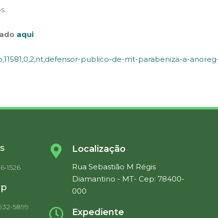
s.
miado
aqui
o,11581,0,2,nt,defensor-publico-de-mt-parabeniza-a-anore
s
Localização
Rua Sebastião M Régis
36-1526
Diamantino - MT- Cep: 78400-
pp
000
9932-5899
Expediente