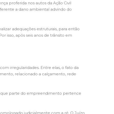
a proferida nos autos da Ação Civil
referente a dano ambiental advindo do
lizar adequações estruturais, para então
 isso, após seis anos de trânsito em
om irregularidades. Entre elas, o fato da
eamento, relacionado a calçamento, rede
ez que parte do empreendimento pertence
 homologado judicialmente com a ré. O Juízo