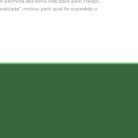
e penhora dos bens indicados pelo credor,
alizada”, motivo pelo qual foi expedido o