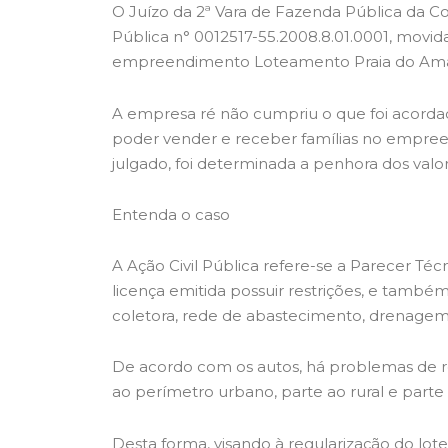
O Juízo da 2ª Vara de Fazenda Pública da C
Pública n° 0012517-55.2008.8.01.0001, movid
empreendimento Loteamento Praia do Am
A empresa ré não cumpriu o que foi acordad
poder vender e receber famílias no empreen
julgado, foi determinada a penhora dos valo
Entenda o caso
A Ação Civil Pública refere-se a Parecer Té
licença emitida possuir restrições, e tamb
coletora, rede de abastecimento, drenagem 
De acordo com os autos, há problemas de 
ao perímetro urbano, parte ao rural e part
Desta forma, visando à regularização do lo