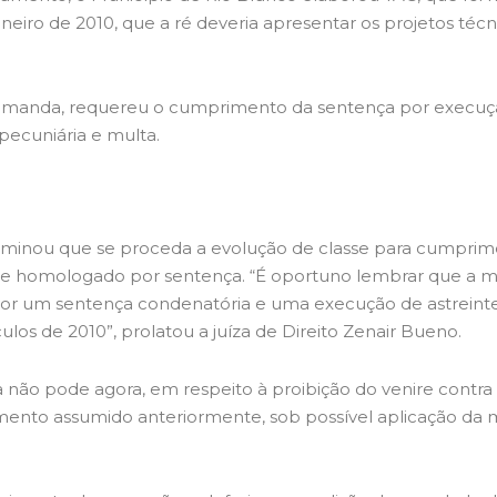
neiro de 2010, que a ré deveria apresentar os projetos técn
demanda, requereu o cumprimento da sentença por execução 
pecuniária e multa.
rminou que se proceda a evolução de classe para cumprimen
 homologado por sentença. “É oportuno lembrar que a maio
avor um sentença condenatória e uma execução de astreint
los de 2010”, prolatou a juíza de Direito Zenair Bueno.
 não pode agora, em respeito à proibição do venire contra
to assumido anteriormente, sob possível aplicação da mul