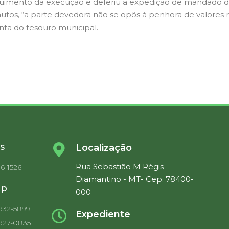
guimento da execução e deferiu a expedição de mandado d
tos, “a parte devedora não se opôs à penhora de valores re
onta do tesouro municipal.
s
Localização
Rua Sebastião M Régis
36-1526
Diamantino - MT- Cep: 78400-
pp
000
9932-5899
Expediente
9927-0835