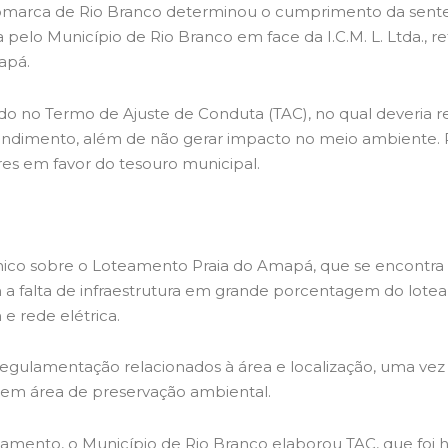
omarca de Rio Branco determinou o cumprimento da sentenç
a pelo Município de Rio Branco em face da I.C.M. L. Ltda., 
apá.
o no Termo de Ajuste de Conduta (TAC), no qual deveria rea
dimento, além de não gerar impacto no meio ambiente. Por
res em favor do tesouro municipal.
cnico sobre o Loteamento Praia do Amapá, que se encontra c
ém a falta de infraestrutura em grande porcentagem do lot
e rede elétrica.
regulamentação relacionados à área e localização, uma v
e em área de preservação ambiental.
teamento, o Município de Rio Branco elaborou TAC, que foi