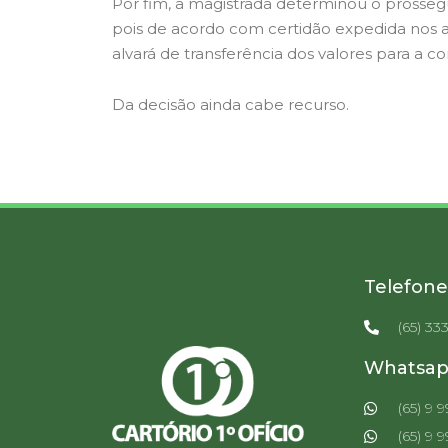
Por fim, a magistrada determinou o prosse
pois de acordo com certidão expedida nos au
alvará de transferência dos valores para a c
Da decisão ainda cabe recurso.
Telefone
(65) 33
Whatsa
(65) 9 
(65) 9 