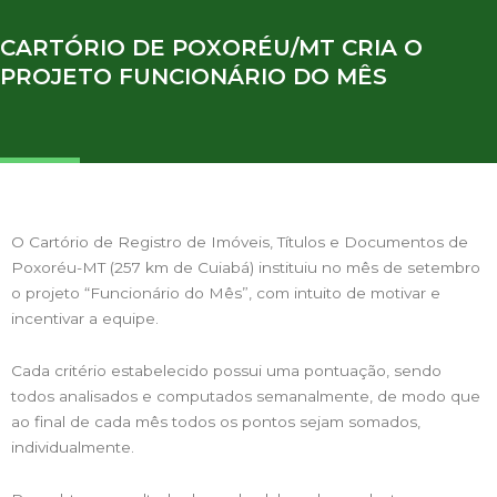
CARTÓRIO DE POXORÉU/MT CRIA O
PROJETO FUNCIONÁRIO DO MÊS
O Cartório de Registro de Imóveis, Títulos e Documentos de
Poxoréu-MT (257 km de Cuiabá) instituiu no mês de setembro
o projeto “Funcionário do Mês”, com intuito de motivar e
incentivar a equipe.
Cada critério estabelecido possui uma pontuação, sendo
todos analisados e computados semanalmente, de modo que
ao final de cada mês todos os pontos sejam somados,
individualmente.