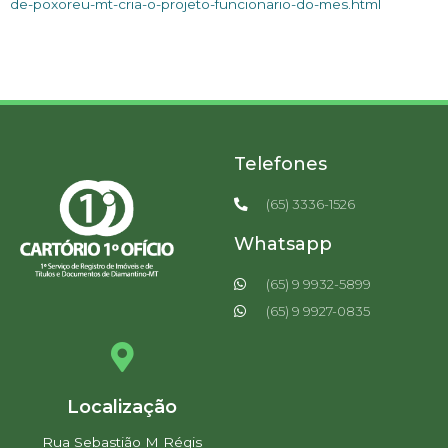
de-poxoreu-mt-cria-o-projeto-funcionario-do-mes.html
Telefones
(65) 3336-1526
Whatsapp
(65) 9 9932-5899
(65) 9 9927-0835
Localização
Rua Sebastião M Régis