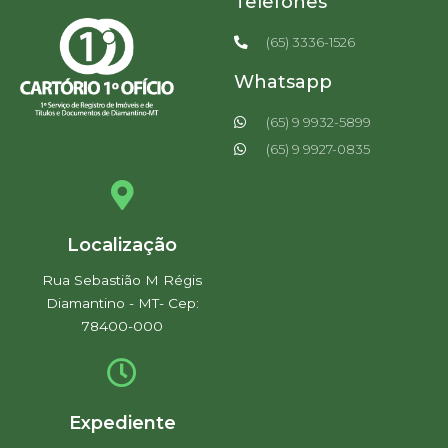
Telefones
(65) 3336-1526
Whatsapp
(65) 9 9932-5899
(65) 9 9927-0835
Localização
Rua Sebastião M Régis
Diamantino - MT- Cep:
78400-000
Expediente