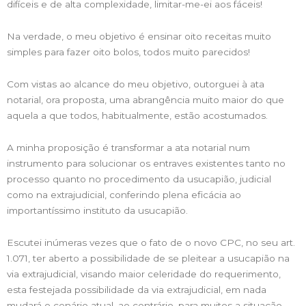
difíceis e de alta complexidade, limitar-me-ei aos fáceis!
Na verdade, o meu objetivo é ensinar oito receitas muito
simples para fazer oito bolos, todos muito parecidos!
Com vistas ao alcance do meu objetivo, outorguei à ata
notarial, ora proposta, uma abrangência muito maior do que
aquela a que todos, habitualmente, estão acostumados.
A minha proposição é transformar a ata notarial num
instrumento para solucionar os entraves existentes tanto no
processo quanto no procedimento da usucapião, judicial
como na extrajudicial, conferindo plena eficácia ao
importantíssimo instituto da usucapião.
Escutei inúmeras vezes que o fato de o novo CPC, no seu art.
1.071, ter aberto a possibilidade de se pleitear a usucapião na
via extrajudicial, visando maior celeridade do requerimento,
esta festejada possibilidade da via extrajudicial, em nada
mudará o cenário atual, ao contrário, para muitos a situação