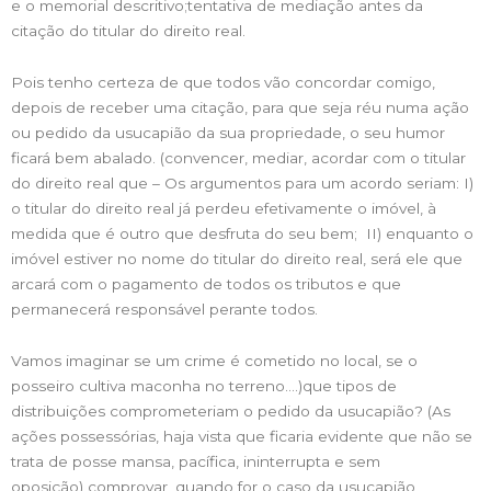
e o memorial descritivo;tentativa de mediação antes da
citação do titular do direito real.
Pois tenho certeza de que todos vão concordar comigo,
depois de receber uma citação, para que seja réu numa ação
ou pedido da usucapião da sua propriedade, o seu humor
ficará bem abalado. (convencer, mediar, acordar com o titular
do direito real que – Os argumentos para um acordo seriam: I)
o titular do direito real já perdeu efetivamente o imóvel, à
medida que é outro que desfruta do seu bem; II) enquanto o
imóvel estiver no nome do titular do direito real, será ele que
arcará com o pagamento de todos os tributos e que
permanecerá responsável perante todos.
Vamos imaginar se um crime é cometido no local, se o
posseiro cultiva maconha no terreno….)que tipos de
distribuições comprometeriam o pedido da usucapião? (As
ações possessórias, haja vista que ficaria evidente que não se
trata de posse mansa, pacífica, ininterrupta e sem
oposição) comprovar, quando for o caso da usucapião