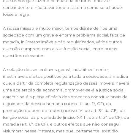
que temos que fazer é combatê-la de forma eficaz e
contundente e não travar todo o sistema como se a fraude
fosse a regra.
A nossa missão é muito maior, temos diante de nós uma
sociedade com um grave e enorme problema social, falta de
moradia, inúmeros imóveis não regularizados, vários outros
que não cumprem com a sua função social, entre outras
questões relevantes.
A solução desses entraves gerará, indubitavelmente,
inestimáveis efeitos positivos para toda a sociedade, à medida
que, a partir da completa regularização desses imóveis, haverá
uma aceleração da economia, promover-se-á a justiça social,
garantir-se-á a plena eficácia dos preceitos constitucionais da
dignidade da pessoa humana (inciso III, art. 1º, CF), da
promoção do bem de todos (incisivo IV, do art. 3º, da CF), da
função social da propriedade (inciso XXIII, do art. 5º, da CF), da
moradia (art. 6º, da CF), e outros efeitos que não consegui
vislumbrar nesse instante, mas que, certamente, existirão.