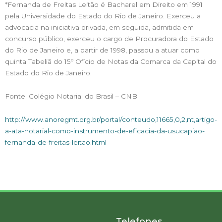
*Fernanda de Freitas Leitão é Bacharel em Direito em 1991
pela Universidade do Estado do Rio de Janeiro. Exerceu a
advocacia na iniciativa privada, em seguida, admitida em
concurso público, exerceu o cargo de Procuradora do Estado
do Rio de Janeiro e, a partir de 1998, passou a atuar como
quinta Tabeliã do 15º Ofício de Notas da Comarca da Capital do
Estado do Rio de Janeiro.
Fonte: Colégio Notarial do Brasil – CNB
http://www.anoregmt.org.br/portal/conteudo,11665,0,2,nt,artigo-
a-ata-notarial-como-instrumento-de-eficacia-da-usucapiao-
fernanda-de-freitas-leitao.html
Telefones