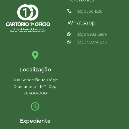
(65) 3336-1526
Whatsapp
(65) 9 9932-5899
(65) 9 9927-0835
Localização
Rua Sebastião M Régis
Diamantino - MT- Cep:
78400-000
Expediente