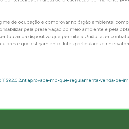
em regime de ocupação e comprovar no órgão ambiental com
sponsabilizar pela preservação do meio ambiente e pela obt
entou ainda dispositivo que permite à União fazer contrato
lares e que estejam entre lotes particulares e reservatórios
o,11592,0,2,nt,aprovada-mp-que-regulamenta-venda-de-im