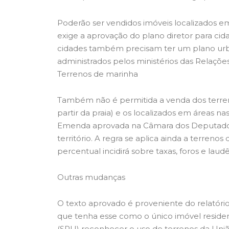
Poderão ser vendidos imóveis localizados e
exige a aprovação do plano diretor para cid
cidades também precisam ter um plano urban
administrados pelos ministérios das Relações
Terrenos de marinha
Também não é permitida a venda dos terren
partir da praia) e os localizados em áreas n
Emenda aprovada na Câmara dos Deputados d
território. A regra se aplica ainda a terren
percentual incidirá sobre taxas, foros e la
Outras mudanças
O texto aprovado é proveniente do relatór
que tenha esse como o único imóvel residenc
(SPU) reconhecer o uso de terrenos da Uni