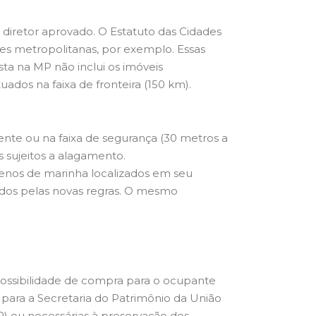
diretor aprovado. O Estatuto das Cidades
ões metropolitanas, por exemplo. Essas
ta na MP não inclui os imóveis
uados na faixa de fronteira (150 km).
te ou na faixa de segurança (30 metros a
s sujeitos a alagamento.
enos de marinha localizados em seu
ndidos pelas novas regras. O mesmo
possibilidade de compra para o ocupante
 para a Secretaria do Patrimônio da União
) ou necessárias à preservação dos