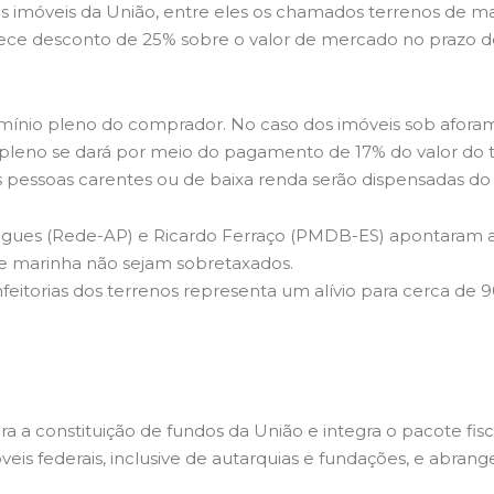
s imóveis da União, entre eles os chamados terrenos de ma
elece desconto de 25% sobre o valor de mercado no prazo d
ínio pleno do comprador.​ No caso dos imóveis sob aforame
pleno se dará por meio do pagamento de 17% do valor do t
s pessoas carentes ou de baixa renda serão dispensadas d
igues (Rede-AP) e Ricardo Ferraço (PMDB-ES) apontaram a
e marinha não sejam sobretaxados.
itorias dos terrenos representa um alívio para cerca de 90
a a constituição de fundos da União e integra o pacote fisc
veis federais, inclusive de autarquias e fundações, e abran