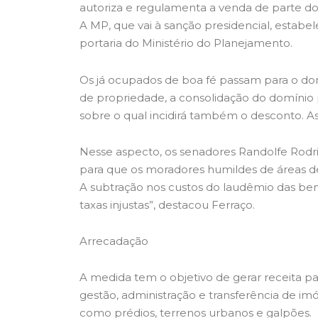
autoriza e regulamenta a venda de parte do
A MP, que vai à sanção presidencial, estab
portaria do Ministério do Planejamento.
Os já ocupados de boa fé passam para o dom
de propriedade, a consolidação do domínio 
sobre o qual incidirá também o desconto. A
Nesse aspecto, os senadores Randolfe Rodr
para que os moradores humildes de áreas d
A subtração nos custos do laudêmio das benfe
taxas injustas”, destacou Ferraço.
Arrecadação
A medida tem o objetivo de gerar receita par
gestão, administração e transferência de imó
como prédios, terrenos urbanos e galpões.