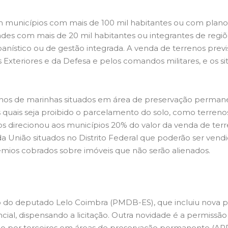
m municípios com mais de 100 mil habitantes ou com plano 
ades com mais de 20 mil habitantes ou integrantes de regi
ístico ou de gestão integrada. A venda de terrenos previs
 Exteriores e da Defesa e pelos comandos militares, e os sit
os de marinhas situados em área de preservação permanen
as quais seja proibido o parcelamento do solo, como terreno
irecionou aos municípios 20% do valor da venda de terr
os da União situados no Distrito Federal que poderão ser ve
udêmios cobrados sobre imóveis que não serão alienados.
io do deputado Lelo Coimbra (PMDB-ES), que incluiu nova 
ial, dispensando a licitação. Outra novidade é a permissão
ão por terceiros em áreas de preservação permanente (APP