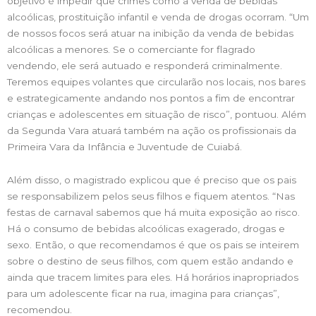
objetivo é impedir que crimes como a venda de bebidas
alcoólicas, prostituição infantil e venda de drogas ocorram. “Um
de nossos focos será atuar na inibição da venda de bebidas
alcoólicas a menores. Se o comerciante for flagrado
vendendo, ele será autuado e responderá criminalmente.
Teremos equipes volantes que circularão nos locais, nos bares
e estrategicamente andando nos pontos a fim de encontrar
crianças e adolescentes em situação de risco”, pontuou. Além
da Segunda Vara atuará também na ação os profissionais da
Primeira Vara da Infância e Juventude de Cuiabá.
Além disso, o magistrado explicou que é preciso que os pais
se responsabilizem pelos seus filhos e fiquem atentos. “Nas
festas de carnaval sabemos que há muita exposição ao risco.
Há o consumo de bebidas alcoólicas exagerado, drogas e
sexo. Então, o que recomendamos é que os pais se inteirem
sobre o destino de seus filhos, com quem estão andando e
ainda que tracem limites para eles. Há horários inapropriados
para um adolescente ficar na rua, imagina para crianças”,
recomendou.