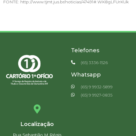
FONTE: http://www.tjmt.jus.br/noticias/47491#.WK8gLFUrKUk
Telefones
(65) 3336-1526
Whatsapp
(65) 9 9932-5899
(65) 9 9927-0835
Localização
Rua Sebastião M Régis